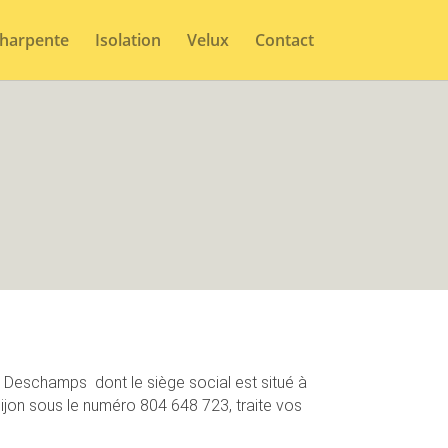
harpente
Isolation
Velux
Contact
se Deschamps dont le siège social est situé à
Dijon sous le numéro
804 648 723
, traite vos