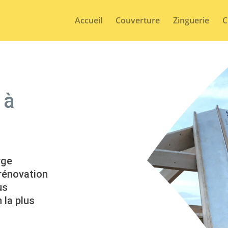
Accueil
Couverture
Zinguerie
C
 à
rge
 rénovation
us
 la plus